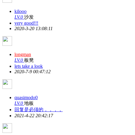
kilooo
LV.0
沙发
very good!!!
2020-3-20 13:08:11
longman
LV.0
板凳
lets take a look
2020-7-9 00:47:12
quasimodo0
LV.0
地板
回复是必须的，，，，
2021-4-22 20:42:17