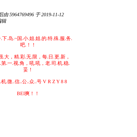
 5964769496 于 2019-11-12
 编辑
.下.岛.~国.小.姐.姐.的.特.殊.服.务.
吧.！！
强.大，精.彩.无.限，每.日.更.新，
K.第.一.视.角，吼.吼，老.司.机.稳.
妥！
机.微..信..公..众..号 V R Z Y 8 8
BEI爽！！