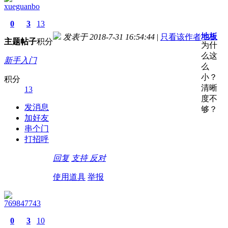
xueguanbo
0
3
13
地板
发表于 2018-7-31 16:54:44
|
只看该作者
主题
帖子
积分
为什
么这
新手入门
么
小？
积分
清晰
13
度不
发消息
够？
加好友
串个门
打招呼
回复
支持
反对
使用道具
举报
769847743
0
3
10