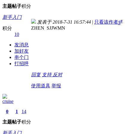
主题
帖子
积分
新手入门
#
发表于 2018-7-31 16:57:44
|
只看该作者
5
ZHEN SJJWMN
积分
10
发消息
加好友
串个门
打招呼
回复
支持
反对
使用道具
举报
cruise
0
1
14
主题
帖子
积分
新手入门