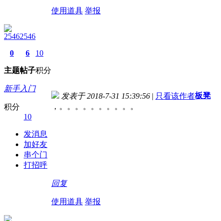
使用道具
举报
25462546
0
6
10
主题
帖子
积分
新手入门
板凳
发表于 2018-7-31 15:39:56
|
只看该作者
，。。。。。。。。。。
积分
10
发消息
加好友
串个门
打招呼
回复
使用道具
举报