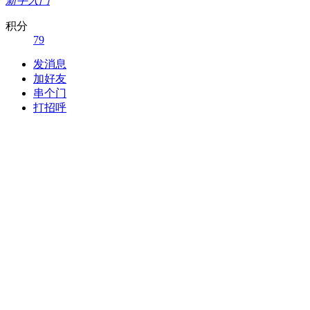
新手入门
积分
79
发消息
加好友
串个门
打招呼