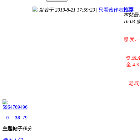
推荐
发表于 2019-8-21 17:59:23
|
只看该作者
本帖最后由
16:03
感.受.一
资.源.
全.4.
老.司.
5964769496
0
38
79
主题
帖子
积分