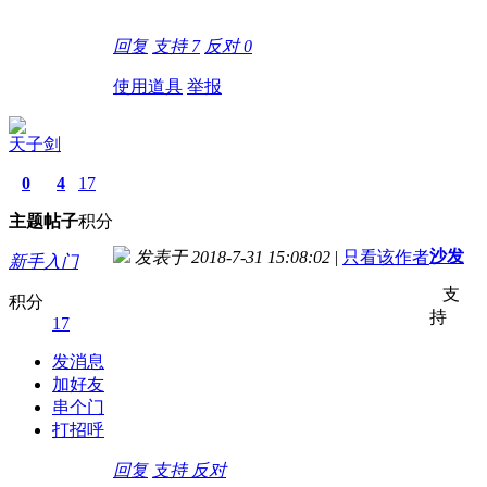
回复
支持
7
反对
0
使用道具
举报
天子剑
0
4
17
主题
帖子
积分
沙发
发表于 2018-7-31 15:08:02
|
只看该作者
新手入门
支
积分
持
17
发消息
加好友
串个门
打招呼
回复
支持
反对