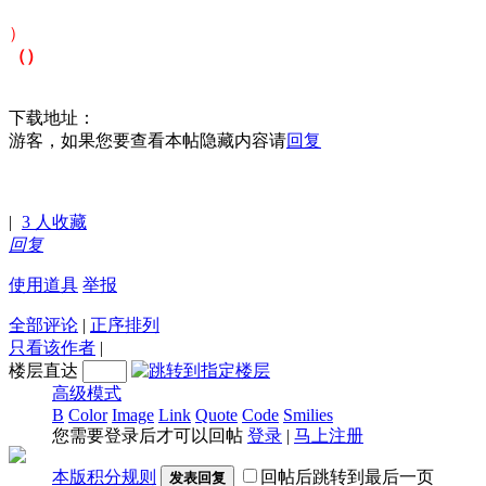
）
（
）
下载地址：
游客，如果您要查看本帖隐藏内容请
回复
|
3
人收藏
回复
使用道具
举报
全部评论
|
正序排列
只看该作者
|
楼层直达
高级模式
B
Color
Image
Link
Quote
Code
Smilies
您需要登录后才可以回帖
登录
|
马上注册
本版积分规则
回帖后跳转到最后一页
发表回复