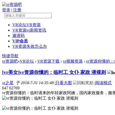
登录
|
注册
VR论坛
VR资源
VR资源
vr新闻资讯
邀请码
VIP会员
VR资源失效怎么办
快捷导航
vr资源吧
»
VR论坛
›
VR资源下载
›
vr视频资源
›
vr资源你懂的：
[vr美女]
vr资源你懂的：临时工 女仆 家政 潜规则
vr之星
于 2018-7-31 14:35:48
|
只看大图
|
阅读模式
647
62769
vr资源你懂的：临时请来的年轻家政阿姨，国内家政服务，服